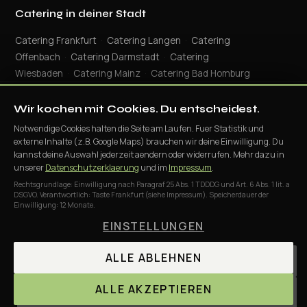
Catering in deiner Stadt
Catering Frankfurt
·
Catering Langen
·
Catering
Offenbach
·
Catering Darmstadt
·
Catering
Wiesbaden
·
Catering Mainz
·
Catering Bad Homburg
© 2026 Taste Frankfurt · Alle Rechte vorbehalten · Erstellt mit ♥ von WOLQE
Wir kochen mit Cookies. Du entscheidest.
Notwendige Cookies halten die Seite am Laufen. Fuer Statistik und
externe Inhalte (z.B. Google Maps) brauchen wir deine Einwilligung. Du
kannst deine Auswahl jederzeit aendern oder widerrufen. Mehr dazu in
unserer
Datenschutzerklaerung
und im
Impressum
.
Mehr passende Catering-Themen
Rechtsgrundlage: Einwilligung nach Paragraf 25 Abs. 1 TDDDG und Art. 6 Abs. 1 lit. a
DSGVO. Verantwortlich: Taste Frankfurt (siehe Impressum). Speicherdauer der
Live-Cooking Speisen
Mobile Bar & Getränke
Einwilligung: 12 Monate.
Hochzeitscatering Frankfurt
EINSTELLUNGEN
Was kostet Catering in Frankfurt?
ALLE ABLEHNEN
ALLE AKZEPTIEREN