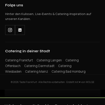
Folge uns
Hinter den Kulissen, Live-Events & Catering-Inspiration auf
unseren Kanälen.
Catering in deiner Stadt
Catering Frankfurt
·
Catering Langen
·
Catering
Offenbach
·
Catering Darmstadt
·
Catering
Wiesbaden
·
Catering Mainz
·
Catering Bad Homburg
© 2026 Taste Frankfurt · Alle Rechte vorbehalten · Erstellt mit ♥ von WOLQE